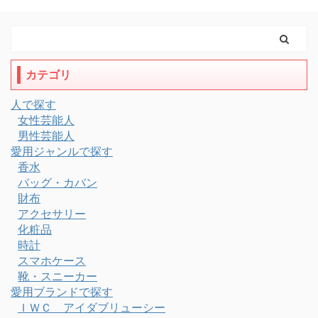
カテゴリ
人で探す
女性芸能人
男性芸能人
愛用ジャンルで探す
香水
バッグ・カバン
財布
アクセサリー
化粧品
時計
スマホケース
靴・スニーカー
愛用ブランドで探す
ＩＷＣ アイダブリューシー