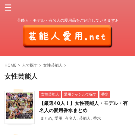
芸能人・モデル・有名人の愛用品をご紹介していきます♪
HOME
>
人で探す
>
女性芸能人
>
女性芸能人
女性芸能人
愛用ジャンルで探す
香水
【厳選40人！】女性芸能人・モデル・有
名人の愛用香水まとめ
まとめ
,
愛用
,
有名人
,
芸能人
,
香水