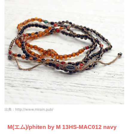
出典：http://www.mirain.pub/
M(エム)/phiten by M 13HS-MAC012 navy