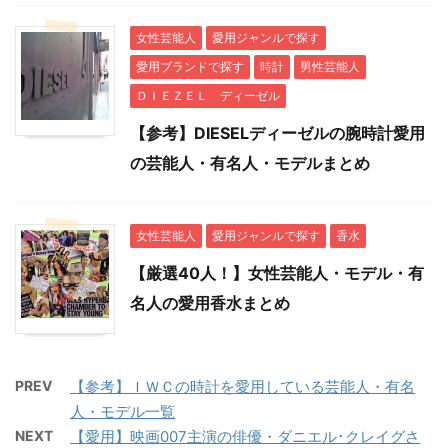
女性芸能人
愛用ジャンルで探す
愛用ブランドで探す
時計
男性芸能人
ＤＩＥＺＥＬ ディーゼル
【参考】DIESELディーゼルの腕時計愛用
の芸能人・有名人・モデルまとめ
女性芸能人
愛用ジャンルで探す
香水
【厳選40人！】女性芸能人・モデル・有
名人の愛用香水まとめ
PREV
【参考】ＩＷＣの時計を愛用している芸能人・有名
人・モデル一覧
NEXT
【愛用】映画007主演の俳優・ダニエル･クレイグさ